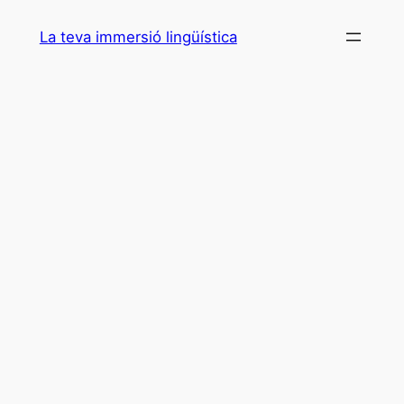
Vés
La teva immersió lingüística
al
contingut